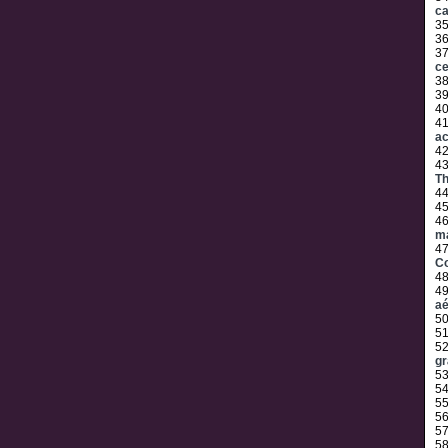
c
3
3
3
c
3
3
4
4
ac
4
4
Th
4
4
4
ma
4
C
4
4
aé
5
5
5
gr
5
5
5
5
5
5