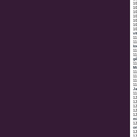
1
1
1
1
1
1
1
vi
11
11
lo
11
11
gé
11
M
11
11
11
11
J
11
1
1
1
1
1
mi
1
o
1
1