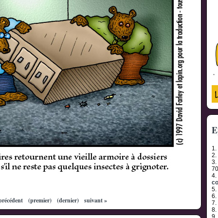
E
1.
2.
3.
7
4.
co
5.
6.
précédent
(premier)
(dernier)
suivant »
7.
8.
9.