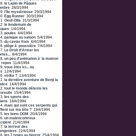
28.
le Lapin de Pâques
ombre
28/3/1994
29.
l'île mystérieuse
29/3/1994
30.
Egg Runner
30/3/1994
31.
Oeuf-Zilla
31/3/1994
32.
le lendemain de
âques
1/4/1994
33.
poules
4/4/1994
34.
panique au saloon
5/4/1994
35.
du caviar frais
6/4/1994
36.
piège à poussière
7/4/1994
37.
Le Droit d'Armer les
rtes...
8/4/1994
38.
un peu d'animation à la maison
 repos
11/4/1994
39.
vous ètes ici... ou
as
12/4/1994
40.
strike ?
13/4/1994
41.
la dernière aventure de Benji la
lice
14/4/1994
42.
tout le monde déteste les
ureuils
15/4/1994
43.
les sports des
iens
18/4/1994
44.
mais qui sont ces serpents qui
fflent sur ma tète ?
19/4/1994
45.
les bons OGM
20/4/1994
46.
un malencontreux
cident
21/4/1994
47.
la terreur des
angeoires
22/4/1994
48.
les 7 types au bistrot
25/4/1994