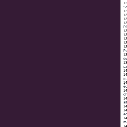
1
S
1
1
1
1
P
1
1
1
1
1
Po
1
de
1
p
1
1
ma
1
éc
1
ch
1
si
1
1
ac
1
m
1