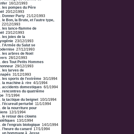
Enfer
16/12/1993
9.
les pompes du Père
ël
20/12/1993
0.
Donner Party
21/12/1993
1.
le Bon, la Brute, et l'autre type,
22/12/1993
2.
les lance-flamme de
ël
23/12/1993
3.
les joies de la
yogénie
23/12/1993
4.
l'Armée du Salut se
odernise
27/12/1993
5.
les arbres de Noël
vers
28/12/1993
6.
des Tout Petits Hommes
honneur
29/12/1993
7.
les larves de
anapés
31/12/1993
8.
les sports de l'extrème
3/1/1994
9.
la machine à rire
4/1/1994
1.
accidents domestiques
6/1/1994
2.
rencontres du quatrième
pe
7/1/1994
3.
la tactique du beignet
10/1/1994
4.
l'écureuil perturbé
11/1/1994
5.
de la nourriture pour
iens
12/1/1994
6.
le retour des clowns
léfiques
13/1/1994
7.
de l'engrais biologique
14/1/1994
8.
l'heure du canard
17/1/1994
9.
un hommage à Jesse