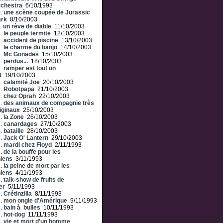
chestra
6/10/1993
0.
une scène coupée de Jurassic
ark
8/10/2003
.
un rève de diable
11/10/2003
2.
le peuple termite
12/10/2003
3.
accident de piscine
13/10/2003
4.
le charme du banjo
14/10/2003
5.
Mc Gonades
15/10/2003
6.
perdus...
18/10/2003
7.
ramper est tout un
t
19/10/2003
8.
calamité Joe
20/10/2003
9.
Robotpapa
21/10/2003
0.
chez Oprah
22/10/2003
1.
des animaux de compagnie très
iginaux
25/10/2003
2.
la Zone
26/10/2003
3.
canardages
27/10/2003
4.
bataille
28/10/2003
5.
Jack O' Lantern
29/10/2003
6.
mardi chez Floyd
2/11/1993
7.
de la bouffe pour les
iens
3/11/1993
8.
la peine de mort par les
iens
4/11/1993
9.
talk-show de fruits de
er
5/11/1993
0.
Crétinzilla
8/11/1993
1.
mon ongle d'Amérique
9/11/1993
2.
bain à bulles
10/11/1993
3.
hot-dog
11/11/1993
4.
vie et mort d'un homme