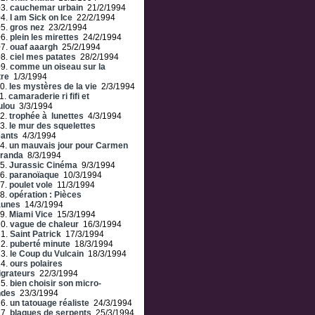
03.
cauchemar urbain
21/2/1994
04.
I am Sick on Ice
22/2/1994
05.
gros nez
23/2/1994
06.
plein les mirettes
24/2/1994
07.
ouaf aaargh
25/2/1994
08.
ciel mes patates
28/2/1994
09.
comme un oiseau sur la
tre
1/3/1994
0.
les mystères de la vie
2/3/1994
1.
camaraderie ri fifi et
ulou
3/3/1994
2.
trophée à lunettes
4/3/1994
3.
le mur des squelettes
ants
4/3/1994
4.
un mauvais jour pour Carmen
iranda
8/3/1994
5.
Jurassic Cinéma
9/3/1994
6.
paranoïaque
10/3/1994
7.
poulet vole
11/3/1994
8.
opération : Pièces
aunes
14/3/1994
9.
Miami Vice
15/3/1994
20.
vague de chaleur
16/3/1994
21.
Saint Patrick
17/3/1994
22.
puberté minute
18/3/1994
23.
le Coup du Vulcain
18/3/1994
24.
ours polaires
grateurs
22/3/1994
25.
bien choisir son micro-
ndes
23/3/1994
26.
un tatouage réaliste
24/3/1994
27.
blagues de serpents
25/3/1994