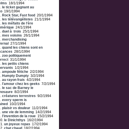
elms
18/1/1994
0.
le ticket gagnant au
to
19/1/1994
1.
Rock Star, Fast food
20/1/1994
2.
les télévangélistes
21/1/1994
3.
les méfaits de l'ère
umérique
24/1/1994
4.
duel à trois
25/1/1994
5.
mes voisins
26/1/1994
6.
merchandising
fernal
27/1/1994
7.
quand les chiens sont en
acances
28/1/1994
8.
zoo politiquement
rrect
31/1/1994
9.
les petits chiens
ervants
1/2/1994
0.
ampoule fétiche
2/2/1994
1.
Humpty Dumpty
3/2/1994
2.
au rayon frais
4/2/1994
3.
l'amour chez les geeks
7/2/1994
4.
le sac de Barney le
nosaure
8/2/1994
5.
créatures terrestres
9/2/1994
6.
every sperm is
ained
10/2/1994
7.
plaisir vs douleur
11/2/1994
8.
une vie de lemming
14/2/1994
9.
l'invention de la roue
15/2/1994
00.
le Dinichthys
16/2/1994
01.
un joyeux repas
17/2/1994
02.
chat chaud
18/2/1994