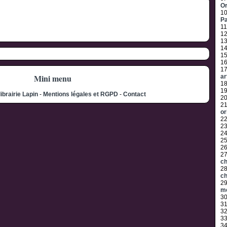
Or
1
P
11
1
1
1
1
1
1
Mini menu
ar
1
1
librairie Lapin
-
Mentions légales et RGPD
-
Contact
2
2
or
2
2
2
2
2
2
ch
2
ch
2
m
3
3
3
3
3