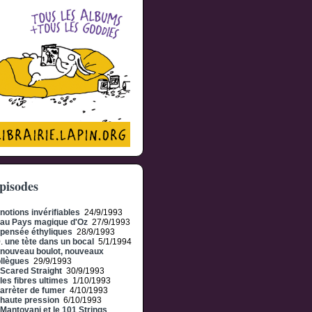
pisodes
notions invérifiables
24/9/1993
au Pays magique d'Oz
27/9/1993
pensée éthyliques
28/9/1993
0.
une tète dans un bocal
5/1/1994
nouveau boulot, nouveaux
llègues
29/9/1993
Scared Straight
30/9/1993
les fibres ultimes
1/10/1993
arrèter de fumer
4/10/1993
haute pression
6/10/1993
Mantovani et le 101 Strings