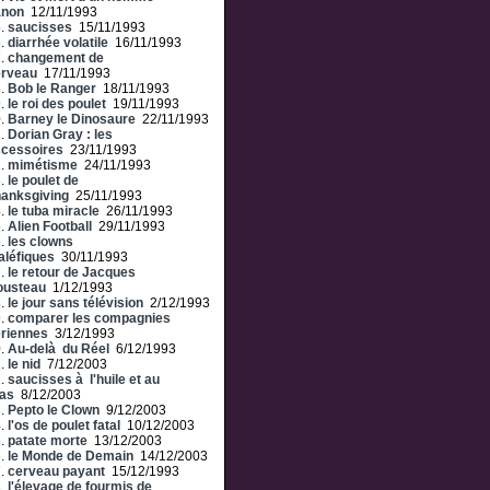
anon
12/11/1993
5.
saucisses
15/11/1993
6.
diarrhée volatile
16/11/1993
7.
changement de
erveau
17/11/1993
8.
Bob le Ranger
18/11/1993
9.
le roi des poulet
19/11/1993
0.
Barney le Dinosaure
22/11/1993
1.
Dorian Gray : les
cessoires
23/11/1993
2.
mimétisme
24/11/1993
3.
le poulet de
anksgiving
25/11/1993
4.
le tuba miracle
26/11/1993
5.
Alien Football
29/11/1993
6.
les clowns
léfiques
30/11/1993
7.
le retour de Jacques
ousteau
1/12/1993
8.
le jour sans télévision
2/12/1993
9.
comparer les compagnies
riennes
3/12/1993
0.
Au-delà du Réel
6/12/1993
1.
le nid
7/12/2003
2.
saucisses à l'huile et au
as
8/12/2003
3.
Pepto le Clown
9/12/2003
4.
l'os de poulet fatal
10/12/2003
5.
patate morte
13/12/2003
6.
le Monde de Demain
14/12/2003
7.
cerveau payant
15/12/1993
8.
l'élevage de fourmis de