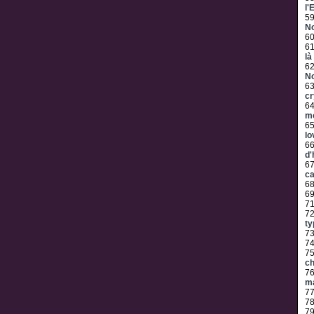
l'
5
No
6
6
là
6
No
6
cr
6
m
6
lo
6
d'
6
c
6
6
7
7
ty
7
7
7
ch
7
ma
7
7
7