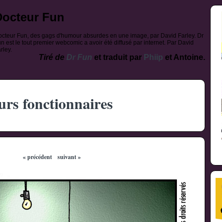
Docteur Fun
cteur Fun, des gags d'humour absurdes en une image, par David Farley. Dr
n est le tout premier webcomic a avoir été diffusé par internet. Par David
rley.
Tiré de
Dr Fun
et traduit par
Phiip
et Antoine.
urs fonctionnaires
« précédent
suivant »