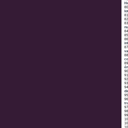
H
8
lo
8
8
8
n
8
8
8
in
8
v
8
co
8
én
9
9
9
9
9
di
9
9
tr
9
9
9
1
1
1