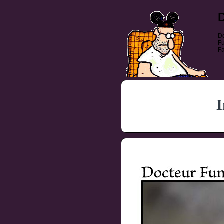
Do
Fu
Fa
I