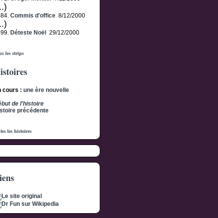
..)
484.
Commis d'office
8/12/2000
..)
499.
Déteste Noël
29/12/2000
s les strips
istoires
 cours :
une ère nouvelle
but de l'histoire
stoire précédente
tes les histoires
iens