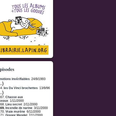
pisodes
notions invérifiables
24/9/1993
..)
34.
les Da Vinci brochettes
13/9/96
..)
467.
Chasse aux
seaux
1/11/2000
468.
Lieu secret
2/11/2000
469.
Incendie de narine
3/11/2000
470.
Vraie murène
6/11/2000
471.
Gregor Mendel
7/11/2000