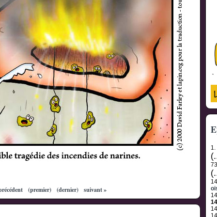
E
1.
(.
7
(.
1
oi
précédent
(premier)
(dernier)
suivant »
1
1
1
1