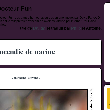
Docteur Fun
cteur Fun, des gags d'humour absurdes en une image, par David Farley. Dr
n est le tout premier webcomic a avoir été diffusé par internet. Par David
rley.
Tiré de
Dr Fun
et traduit par
Phiip
et Antoine.
ncendie de narine
« précédent
suivant »