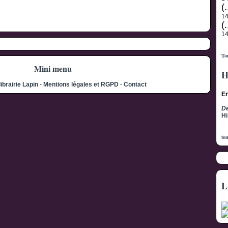
(.
1
(.
1
Tou
Mini menu
H
librairie Lapin
-
Mentions légales et RGPD
-
Contact
En
Dé
Hi
tou
L