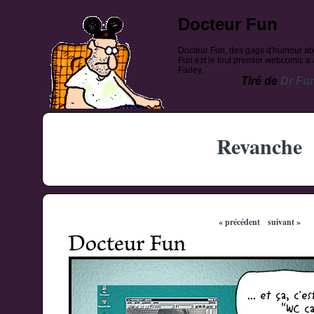
Docteur Fun
Docteur Fun, des gags d'humour ab
Fun est le tout premier webcomic a a
Farley.
Tiré de
Dr Fu
Revanche
« précédent
suivant »