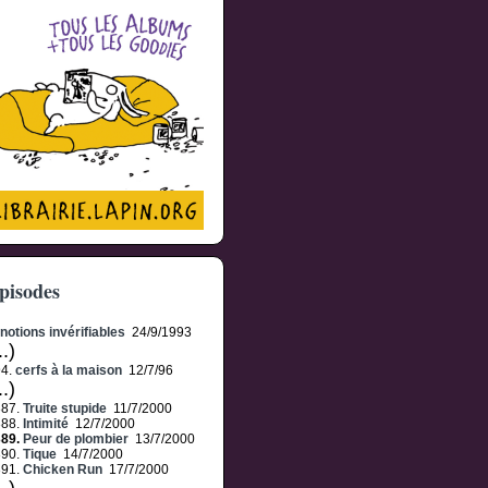
pisodes
notions invérifiables
24/9/1993
..)
94.
cerfs à la maison
12/7/96
..)
387.
Truite stupide
11/7/2000
388.
Intimité
12/7/2000
389.
Peur de plombier
13/7/2000
390.
Tique
14/7/2000
391.
Chicken Run
17/7/2000