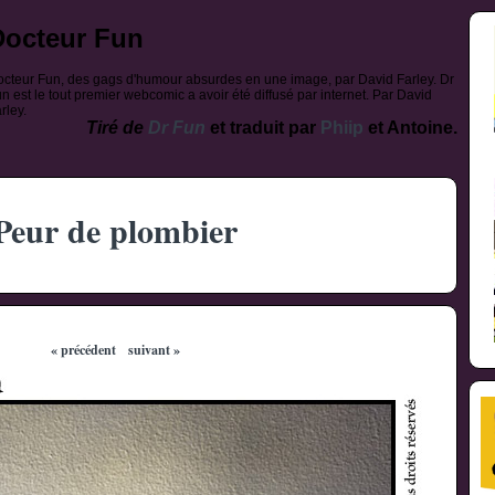
Docteur Fun
cteur Fun, des gags d'humour absurdes en une image, par David Farley. Dr
n est le tout premier webcomic a avoir été diffusé par internet. Par David
rley.
Tiré de
Dr Fun
et traduit par
Phiip
et Antoine.
Peur de plombier
« précédent
suivant »