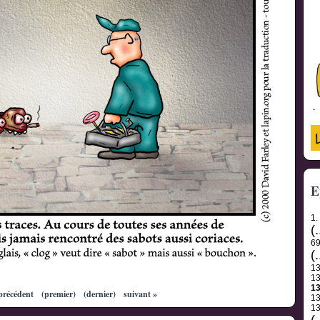
E
1.
(.
6
(.
1
1
1
précédent
(premier)
(dernier)
suivant »
1
1