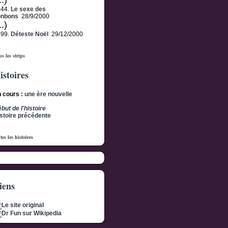
..)
444.
Le sexe des
onbons
28/9/2000
..)
499.
Déteste Noël
29/12/2000
s les strips
istoires
 cours :
une ère nouvelle
but de l'histoire
stoire précédente
tes les histoires
iens