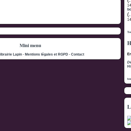
(.
1
b
(.
1
Tou
H
Mini menu
En
librairie Lapin
-
Mentions légales et RGPD
-
Contact
Dé
Hi
tou
L