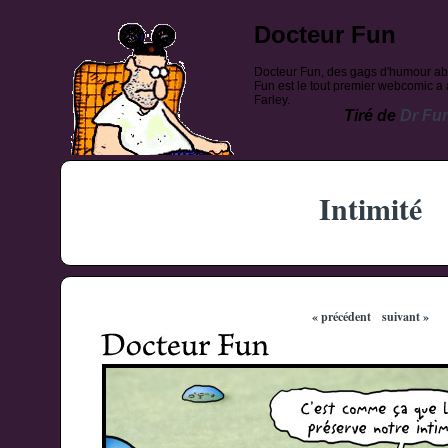
Docteur Fun
Docteur Fun, des gags d'humour ab
Fun est le tout premier webcomic a a
Farley.
Tiré de
Dr Fu
Intimité
« précédent
suivant »