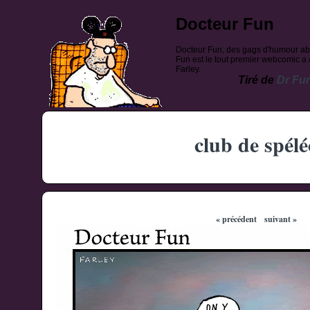
Docteur Fun
Docteur Fun, des gags d'humour ab
Fun est le tout premier webcomic a a
Farley.
Tiré de
Dr Fu
club de spélé
« précédent
suivant »