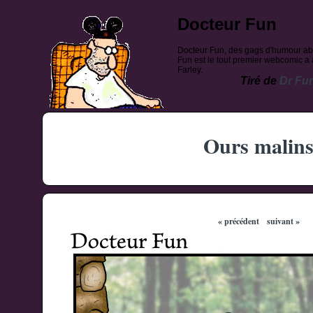
Docteur Fun
Docteur Fun, des gags d'humour ab
Fun est le tout premier webcomic a a
Farley.
Tiré de
Dr Fu
Ours malin
« précédent
suivant »