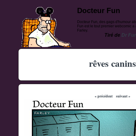
Docteur Fun
Docteur Fun, des gags d'humour ab
Fun est le tout premier webcomic a a
Farley.
Tiré de
Dr Fu
rêves canins
« précédent
suivant »