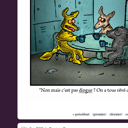
« précédent
(premier)
(dernier)
s