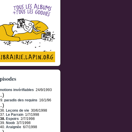
pisodes
notions invérifiables
24/9/1993
..)
69.
paradis des requins
16/1/96
..)
136.
Leçons de vie
30/6/1998
137.
Le Parrain
1/7/1998
138.
Espoirs
2/7/1998
139.
Noob
3/7/1998
140.
Araignée
6/7/1998