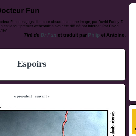
Docteur Fun
cteur Fun, des gags d'humour absurdes en une image, par David Farley. Dr
n est le tout premier webcomic a avoir été diffusé par internet. Par David
rley.
Tiré de
Dr Fun
et traduit par
Phiip
et Antoine.
Espoirs
« précédent
suivant »