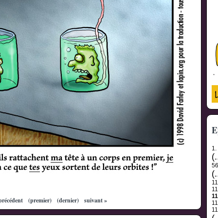
E
1.
(.
5
(.
1
1
1
précédent
(premier)
(dernier)
suivant »
1
1