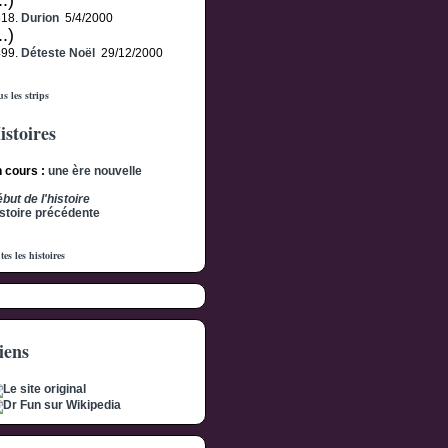
..)
318.
Durion
5/4/2000
..)
499.
Déteste Noël
29/12/2000
s les strips
istoires
 cours :
une ère nouvelle
but de l'histoire
stoire précédente
tes les histoires
iens