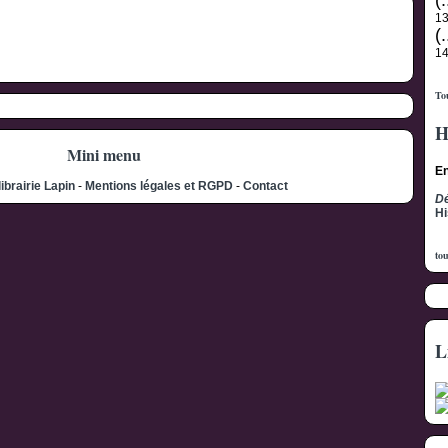
(.
1
(.
1
Tou
H
Mini menu
En
librairie Lapin
-
Mentions légales et RGPD
-
Contact
Dé
Hi
tou
L