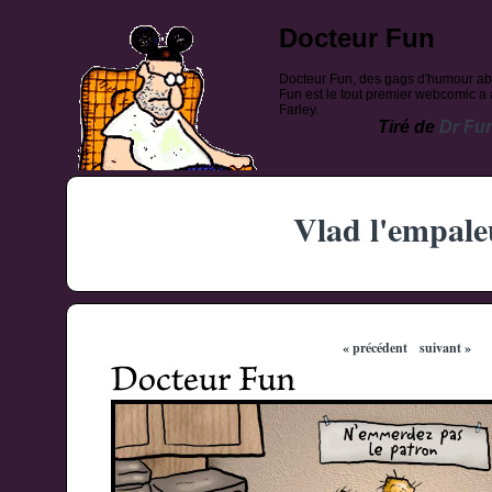
Docteur Fun
Docteur Fun, des gags d'humour ab
Fun est le tout premier webcomic a a
Farley.
Tiré de
Dr Fu
Vlad l'empale
« précédent
suivant »