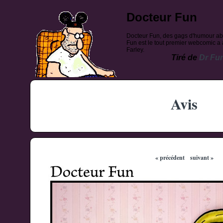
Docteur Fun
Docteur Fun, des gags d'humour ab
Fun est le tout premier webcomic a a
Farley.
Tiré de
Dr Fu
Avis
« précédent
suivant »