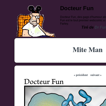
Docteur Fun
Docteur Fun, des gags d'humour ab
Fun est le tout premier webcomic a a
Farley.
Tiré de
Dr Fu
Mite Man
« précédent
suivant »