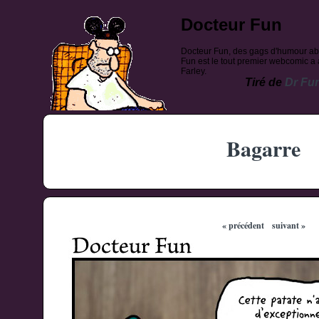
Docteur Fun
Docteur Fun, des gags d'humour ab
Fun est le tout premier webcomic a a
Farley.
Tiré de
Dr Fu
Bagarre
« précédent
suivant »