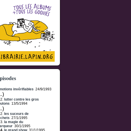
pisodes
notions invérifiables
24/9/1993
..)
62.
lutter contre les gros
outons
13/5/1994
..)
22.
les suceurs de
échets
27/1/1995
23.
la magie du
arqueur
30/1/1995
24.
le grand show
31/1/1995