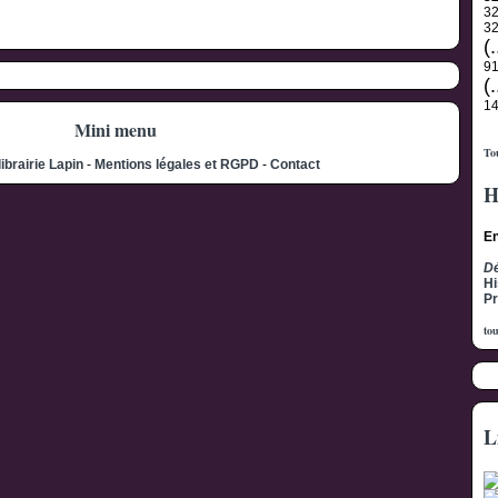
3
3
(.
91
(.
1
Mini menu
Tou
librairie Lapin
-
Mentions légales et RGPD
-
Contact
H
En
Dé
Hi
Pr
tou
L