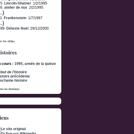
25.
Lincoln-Shatner
1/2/1995
26.
atelier de nus
2/2/1995
..)
1.
Frankenstein
1/7/1997
..)
499.
Déteste Noël
29/12/2000
s les strips
istoires
 cours :
1995, année de la quinze
but de l'histoire
stoire précédente
ochaine histoire
tes les histoires
iens