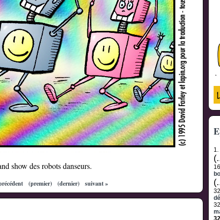
E
1.
(.
and show des robots danseurs.
1
b
(.
précédent
(premier)
(dernier)
suivant »
3
d
3
m
3