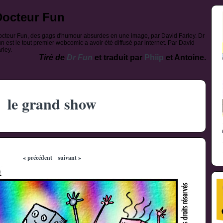
Docteur Fun
cteur Fun, des gags d'humour absurdes en une image, par David Farley. Dr
n est le tout premier webcomic a avoir été diffusé par internet. Par David
rley.
Tiré de
Dr Fun
et traduit par
Phiip
et Antoine.
le grand show
« précédent
suivant »