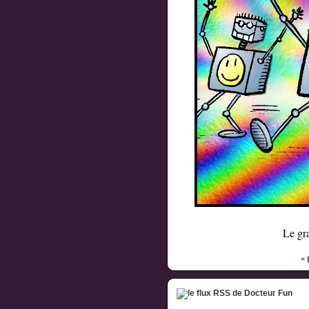
Le gr
« 