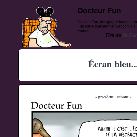
Docteur Fun
Docteur Fun, des gags d'humour ab
Fun est le tout premier webcomic a a
Farley.
Tiré de
Dr Fu
Écran bleu..
« précédent
suivant »