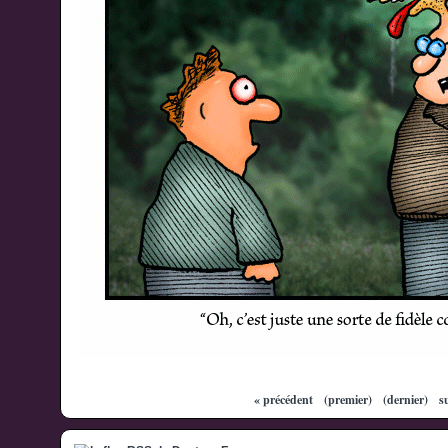
« précédent
(premier)
(dernier)
s