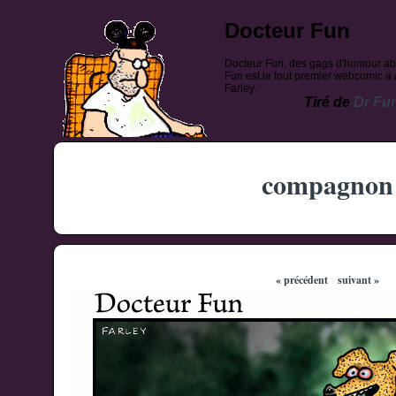
Docteur Fun
Docteur Fun, des gags d'humour ab
Fun est le tout premier webcomic a a
Farley.
Tiré de
Dr Fu
compagnon
« précédent
suivant »