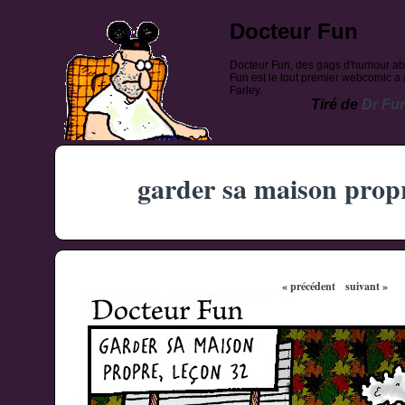
Docteur Fun
Docteur Fun, des gags d'humour ab
Fun est le tout premier webcomic a a
Farley.
Tiré de
Dr Fu
garder sa maison propr
« précédent
suivant »