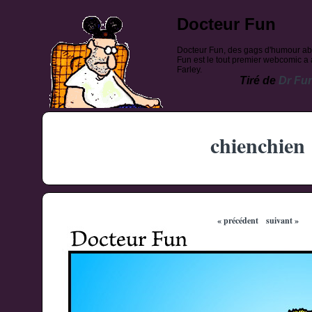
Docteur Fun
Docteur Fun, des gags d'humour ab
Fun est le tout premier webcomic a a
Farley.
Tiré de
Dr Fu
chienchien
« précédent
suivant »