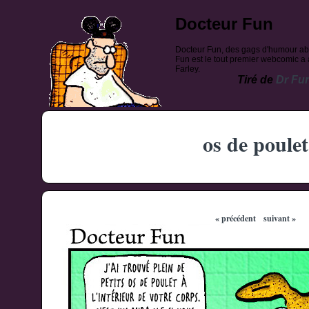
Docteur Fun
Docteur Fun, des gags d'humour ab
Fun est le tout premier webcomic a a
Farley.
Tiré de
Dr Fu
os de poulet
« précédent
suivant »