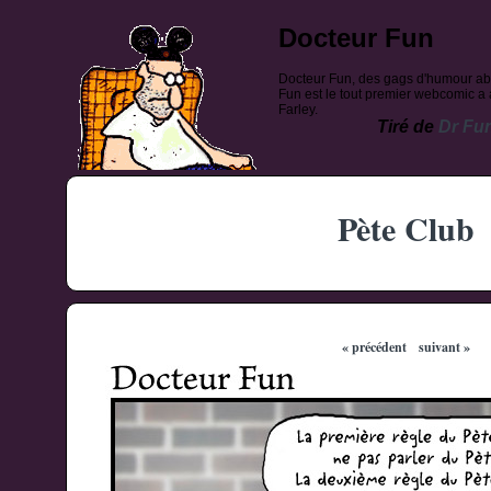
Docteur Fun
Docteur Fun, des gags d'humour ab
Fun est le tout premier webcomic a a
Farley.
Tiré de
Dr Fu
Pète Club
« précédent
suivant »