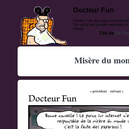
Docteur Fun
Docteur Fun, des gags d'humour ab
Fun est le tout premier webcomic a a
Farley.
Tiré de
Dr Fu
Misère du mo
« précédent
suivant »