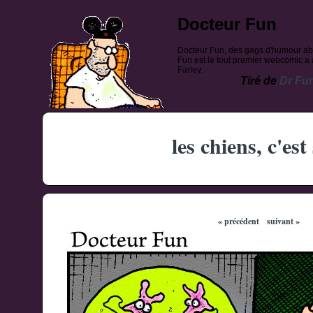
Docteur Fun
Docteur Fun, des gags d'humour ab
Fun est le tout premier webcomic a a
Farley.
Tiré de
Dr Fu
les chiens, c'est
« précédent
suivant »