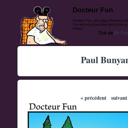
Docteur Fun
Docteur Fun, des gags d'humour ab
Fun est le tout premier webcomic a a
Farley.
Tiré de
Dr Fu
Paul Bunya
« précédent
suivant