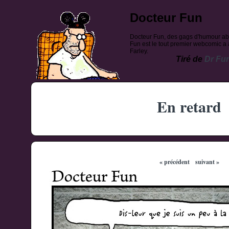
Docteur Fun
Docteur Fun, des gags d'humour ab
Fun est le tout premier webcomic a a
Farley.
Tiré de
Dr Fu
En retard
« précédent
suivant »