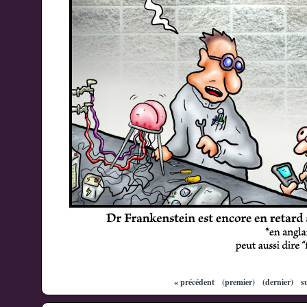
« précédent
(premier)
(dernier)
s