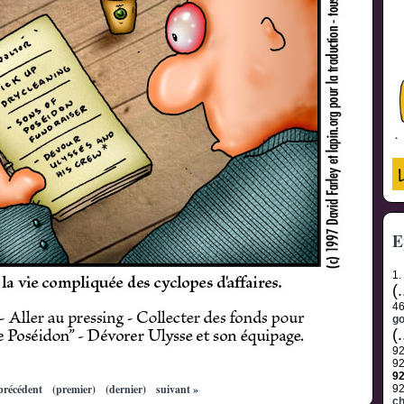
E
1.
(.
4
go
(.
9
9
9
précédent
(premier)
(dernier)
suivant »
9
c