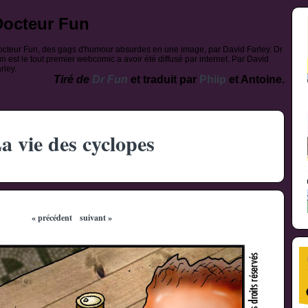
Docteur Fun
cteur Fun, des gags d'humour absurdes en une image, par David Farley. Dr
n est le tout premier webcomic a avoir été diffusé par internet. Par David
rley.
Tiré de
Dr Fun
et traduit par
Phiip
et Antoine.
a vie des cyclopes
« précédent
suivant »