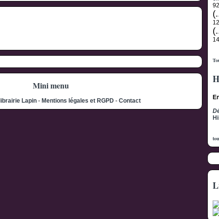
9
(.
1
(.
1
Tou
H
Mini menu
En
librairie Lapin
-
Mentions légales et RGPD
-
Contact
Dé
Hi
tou
L