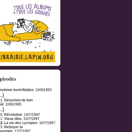
pisodes
notions invérifiables
24/9/1993
..)
61.
Désertion de bon
ût
10/8/1995
..)
20.
Révolution
14/7/1997
21.
Vieux dino
15/7/1997
22.
La vie des cyclopes
16/7/1997
23.
Nettoyer la
heminée
17/7/1997