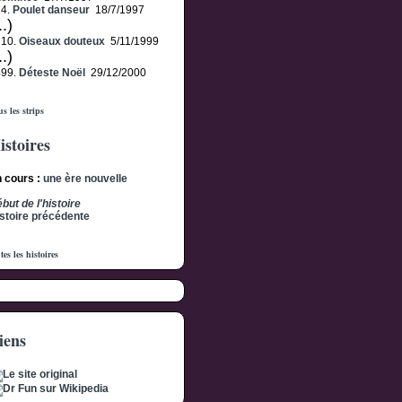
24.
Poulet danseur
18/7/1997
..)
210.
Oiseaux douteux
5/11/1999
..)
499.
Déteste Noël
29/12/2000
s les strips
istoires
 cours :
une ère nouvelle
but de l'histoire
stoire précédente
tes les histoires
iens