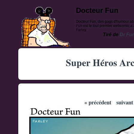
Docteur Fun
Docteur Fun, des gags d'humour ab
Fun est le tout premier webcomic a a
Farley.
Tiré de
Dr Fu
Super Héros Arc
« précédent
suivant