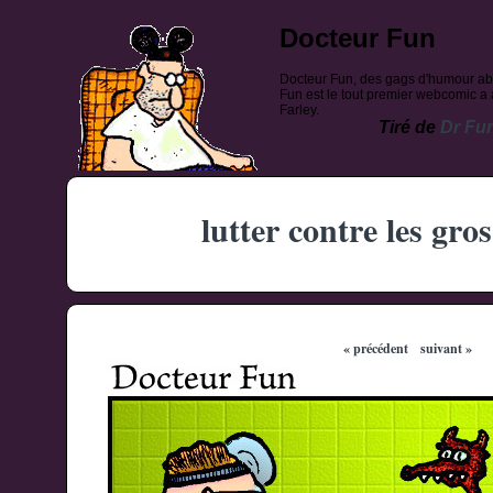
Docteur Fun
Docteur Fun, des gags d'humour ab
Fun est le tout premier webcomic a a
Farley.
Tiré de
Dr Fu
lutter contre les gro
« précédent
suivant »