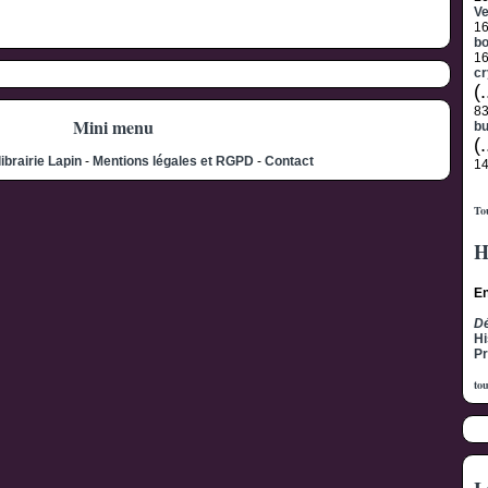
V
1
b
1
cr
(.
8
Mini menu
b
(.
librairie Lapin
-
Mentions légales et RGPD
-
Contact
1
Tou
H
En
Dé
Hi
Pr
tou