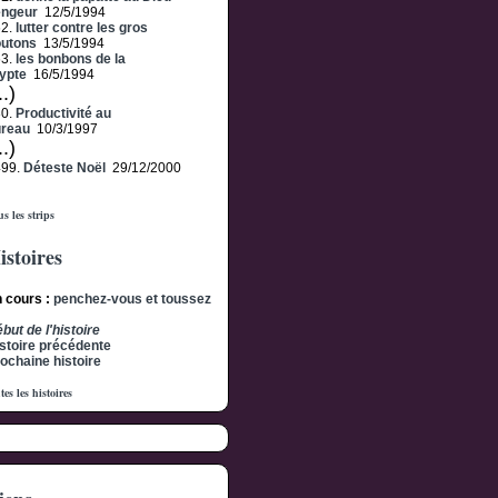
engeur
12/5/1994
62.
lutter contre les gros
outons
13/5/1994
63.
les bonbons de la
ypte
16/5/1994
..)
30.
Productivité au
ureau
10/3/1997
..)
499.
Déteste Noël
29/12/2000
s les strips
istoires
 cours :
penchez-vous et toussez
but de l'histoire
stoire précédente
ochaine histoire
tes les histoires