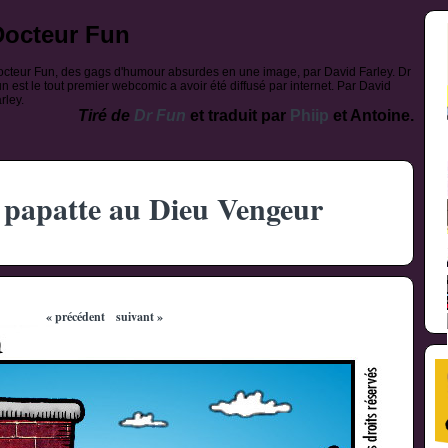
Docteur Fun
cteur Fun, des gags d'humour absurdes en une image, par David Farley. Dr
n est le tout premier webcomic a avoir été diffusé par internet. Par David
rley.
Tiré de
Dr Fun
et traduit par
Phiip
et Antoine.
 papatte au Dieu Vengeur
« précédent
suivant »