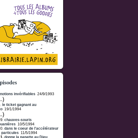
pisodes
notions invérifiables
24/9/1993
..)
0.
le ticket gagnant au
to
19/1/1994
..)
59.
chauves-souris
uanières
10/5/1994
60.
dans le coeur de l'accélérateur
 particules
11/5/1994
61.
donne la papatte au Dieu