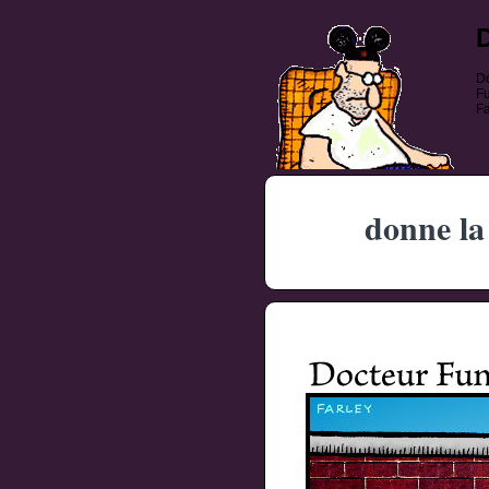
Do
Fu
Fa
donne la