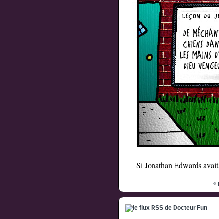
Si Jonathan Edwards avait 
« 