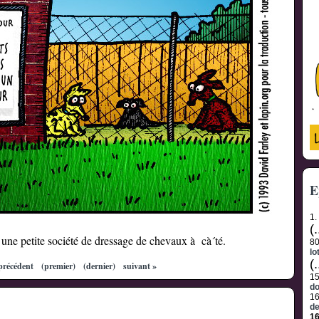
E
1.
(.
une petite société de dressage de chevaux à cà´té.
8
lo
(.
précédent
(premier)
(dernier)
suivant »
1
do
1
de
1