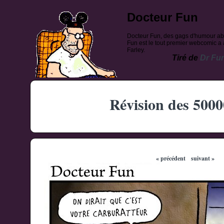
Docteur Fun
Docteur Fun, des gags d'humour ab
Fun est le tout premier webcomic a a
Farley.
Tiré de
Dr Fu
Révision des 5000
« précédent
suivant »