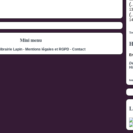
(.
1
(.
1
Tou
Mini menu
H
librairie Lapin
-
Mentions légales et RGPD
-
Contact
En
Dé
Hi
tou
L