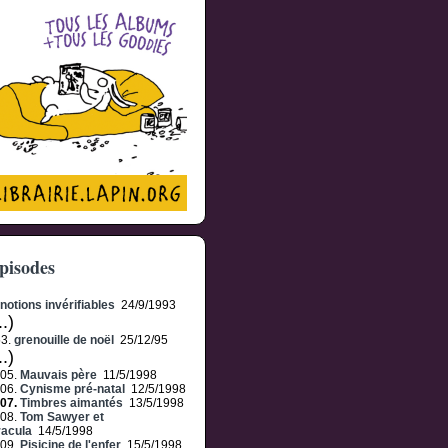
pisodes
notions invérifiables
24/9/1993
..)
53.
grenouille de noël
25/12/95
..)
105.
Mauvais père
11/5/1998
106.
Cynisme pré-natal
12/5/1998
107.
Timbres aimantés
13/5/1998
108.
Tom Sawyer et
acula
14/5/1998
109.
Pisicine de l'enfer
15/5/1998