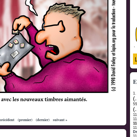
E
1.
(.
5
(.
1
1
précédent
(premier)
(dernier)
suivant »
1
1
Dr
1