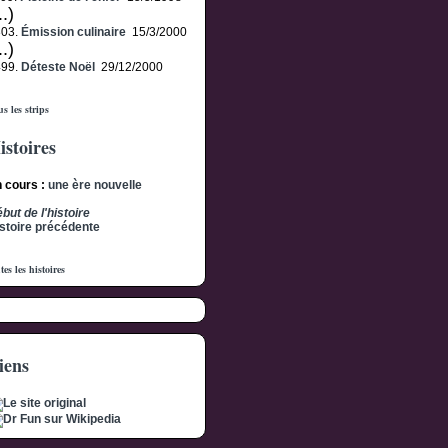
..)
303.
Émission culinaire
15/3/2000
..)
499.
Déteste Noël
29/12/2000
s les strips
istoires
 cours :
une ère nouvelle
but de l'histoire
stoire précédente
tes les histoires
iens