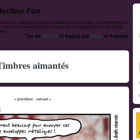
Docteur Fun
cteur Fun, des gags d'humour absurdes en une image, par David Farley. Dr
n est le tout premier webcomic a avoir été diffusé par internet. Par David
rley.
Tiré de
Dr Fun
et traduit par
Phiip
et Antoine.
Timbres aimantés
« précédent
suivant »