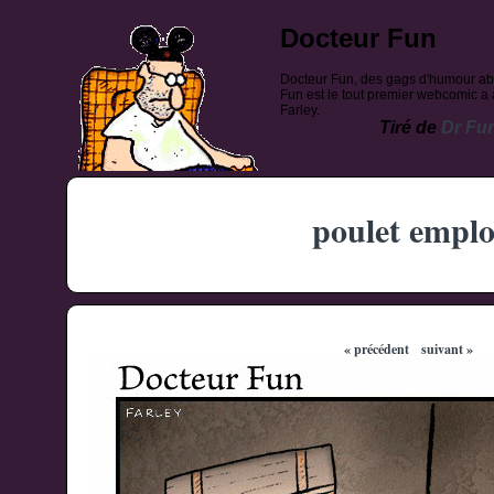
Docteur Fun
Docteur Fun, des gags d'humour ab
Fun est le tout premier webcomic a a
Farley.
Tiré de
Dr Fu
poulet emplo
« précédent
suivant »