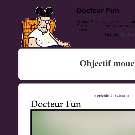
Docteur Fun
Docteur Fun, des gags d'humour ab
Fun est le tout premier webcomic a a
Farley.
Tiré de
Dr Fu
Objectif mouc
« précédent
suivant »