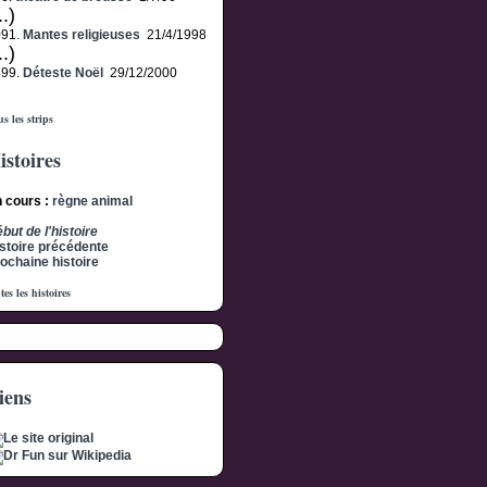
..)
091.
Mantes religieuses
21/4/1998
..)
499.
Déteste Noël
29/12/2000
s les strips
istoires
 cours :
règne animal
but de l'histoire
stoire précédente
ochaine histoire
tes les histoires
iens