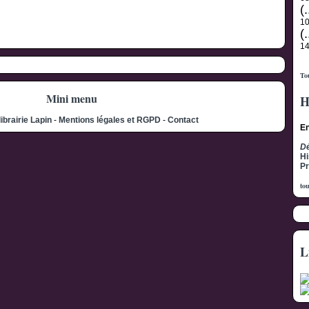
(.
1
(.
1
Tou
Mini menu
H
librairie Lapin
-
Mentions légales et RGPD
-
Contact
En
Dé
Hi
Pr
tou
L