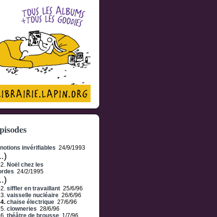
pisodes
notions invérifiables
24/9/1993
..)
42.
Noël chez les
ordes
24/2/1995
..)
82.
siffler en travaillant
25/6/96
83.
vaisselle nucléaire
26/6/96
84.
chaise électrique
27/6/96
85.
clowneries
28/6/96
86.
théâtre de brousse
1/7/96