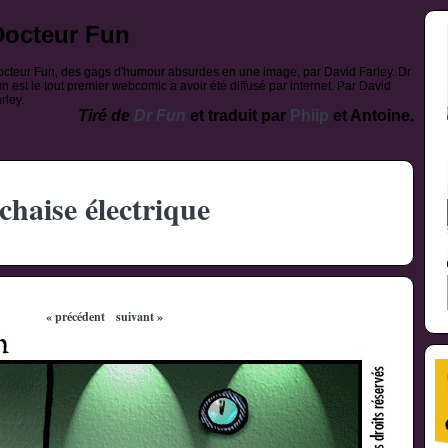
Docteur Fun
cteur Fun, des gags d'humour absurdes en une image, par David Farley. Dr
n est le tout premier webcomic a avoir été diffusé par internet. Par David
rley.
Tiré de
Dr Fun
et traduit par
Phiip
et Antoine.
chaise électrique
« précédent
suivant »