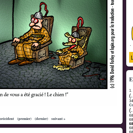
E
1.
(.
3
C
(.
6
précédent
(premier)
(dernier)
suivant »
6
6
6
6