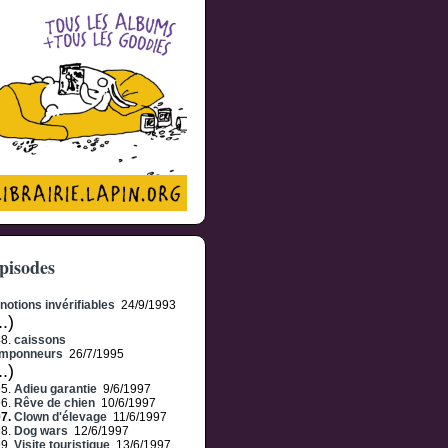
pisodes
notions invérifiables
24/9/1993
..)
48.
caissons
amponneurs
26/7/1995
..)
95.
Adieu garantie
9/6/1997
96.
Rêve de chien
10/6/1997
97.
Clown d'élevage
11/6/1997
98.
Dog wars
12/6/1997
99.
Visite touristique
13/6/1997