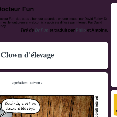
Docteur Fun
cteur Fun, des gags d'humour absurdes en une image, par David Farley. Dr
n est le tout premier webcomic a avoir été diffusé par internet. Par David
rley.
Tiré de
Dr Fun
et traduit par
Phiip
et Antoine.
Clown d'élevage
« précédent
suivant »