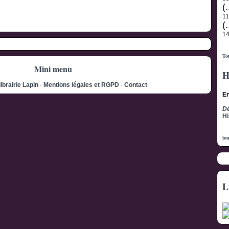
(.
1
(.
1
Tou
Mini menu
H
librairie Lapin
-
Mentions légales et RGPD
-
Contact
En
Dé
Hi
tou
L