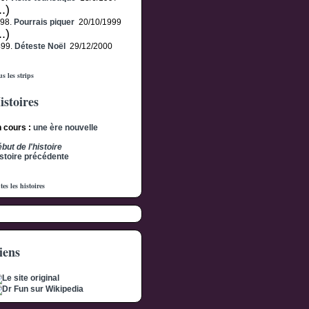
..)
198.
Pourrais piquer
20/10/1999
..)
499.
Déteste Noël
29/12/2000
s les strips
istoires
 cours :
une ère nouvelle
but de l'histoire
stoire précédente
tes les histoires
iens