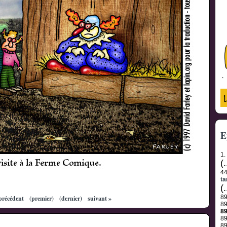
E
1.
(.
4
t
(.
8
précédent
(premier)
(dernier)
suivant »
8
8
8
8