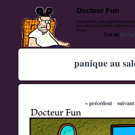
Docteur Fun
Docteur Fun, des gags d'humour ab
Fun est le tout premier webcomic a a
Farley.
Tiré de
Dr Fu
panique au sa
« précédent
suivant