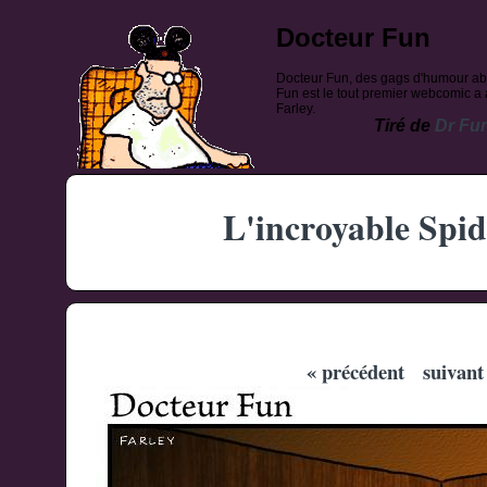
Docteur Fun
Docteur Fun, des gags d'humour ab
Fun est le tout premier webcomic a a
Farley.
Tiré de
Dr Fu
L'incroyable Spi
« précédent
suivant