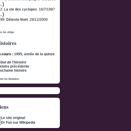
..)
22.
La vie des cyclopes
16/7/1997
..)
499.
Déteste Noël
29/12/2000
s les strips
istoires
 cours :
1995, année de la quinze
but de l'histoire
stoire précédente
ochaine histoire
tes les histoires
iens