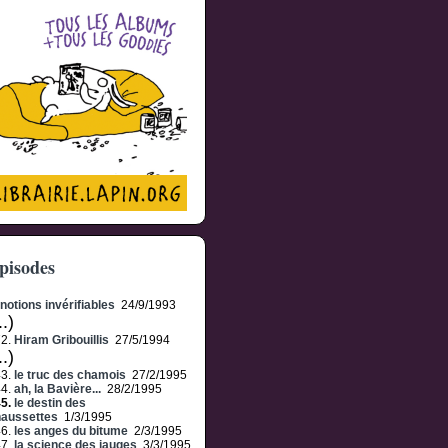
pisodes
notions invérifiables
24/9/1993
..)
72.
Hiram Gribouillis
27/5/1994
..)
43.
le truc des chamois
27/2/1995
44.
ah, la Bavière...
28/2/1995
45.
le destin des
aussettes
1/3/1995
46.
les anges du bitume
2/3/1995
47.
la science des jauges
3/3/1995