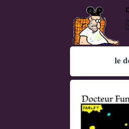
Do
Fu
Fa
le d