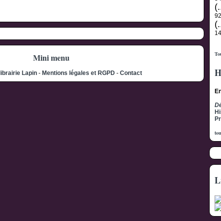
(.
9
(.
1
Tou
Mini menu
H
librairie Lapin
-
Mentions légales et RGPD
-
Contact
En
Dé
Hi
Pr
tou
L