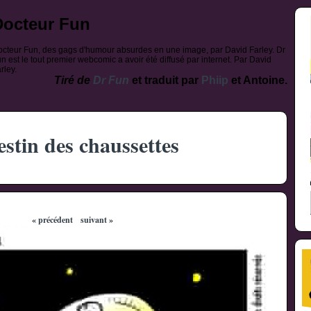
Docteur Fun
cteur Fun, des gags d'humour absurdes en une image, par David Farley. Dr
n est le tout premier webcomic a avoir été diffusé par internet. Par David
rley.
Tiré de
Dr Fun
et traduit par
Phiip
et Antoine.
estin des chaussettes
« précédent
suivant »