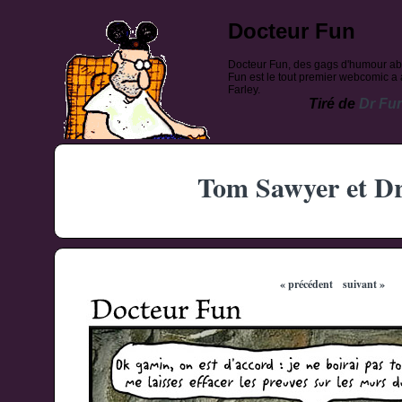
Docteur Fun
Docteur Fun, des gags d'humour ab
Fun est le tout premier webcomic a a
Farley.
Tiré de
Dr Fu
Tom Sawyer et D
« précédent
suivant »