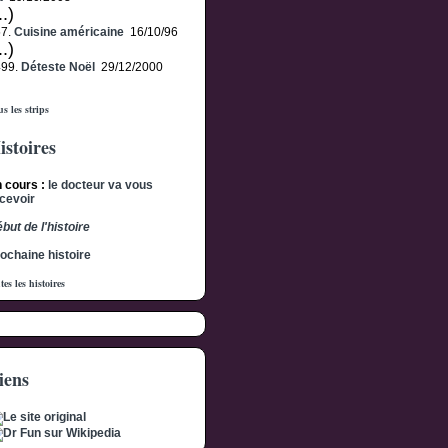
..)
57.
Cuisine américaine
16/10/96
..)
499.
Déteste Noël
29/12/2000
s les strips
istoires
 cours :
le docteur va vous
cevoir
but de l'histoire
ochaine histoire
tes les histoires
iens