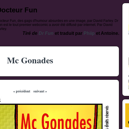
Docteur Fun
cteur Fun, des gags d'humour absurdes en une image, par David Farley. Dr
n est le tout premier webcomic a avoir été diffusé par internet. Par David
rley.
Tiré de
Dr Fun
et traduit par
Phiip
et Antoine.
Mc Gonades
« précédent
suivant »