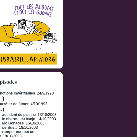
pisodes
notions invérifiables
24/9/1993
..)
arrèter de fumer
4/10/1993
..)
3.
accident de piscine
13/10/2003
4.
le charme du banjo
14/10/2003
5.
Mc Gonades
15/10/2003
6.
perdus...
18/10/2003
7.
ramper est tout un
t
19/10/2003