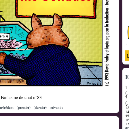
E
1.
(.
Fantasme de chat n°83
7.
(.
précédent
(premier)
(dernier)
suivant »
1
1
1
1
1
ar