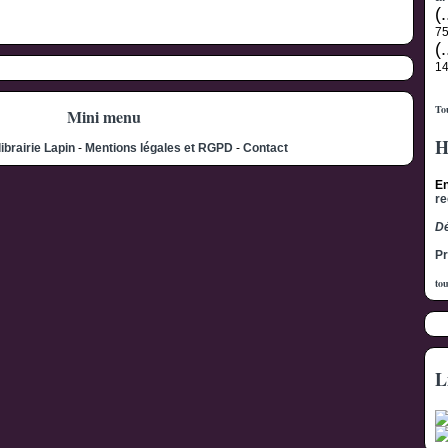
(.
7
(.
1
Tou
Mini menu
H
librairie Lapin
-
Mentions légales et RGPD
-
Contact
En
re
Dé
Pr
tou
L