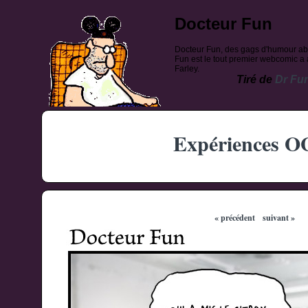
Docteur Fun
Docteur Fun, des gags d'humour ab
Fun est le tout premier webcomic a a
Farley.
Tiré de
Dr Fu
Expériences 
« précédent
suivant »