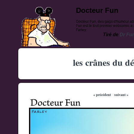
Docteur Fun
Docteur Fun, des gags d'humour ab
Fun est le tout premier webcomic a a
Farley.
Tiré de
Dr Fu
les crânes du dé
« précédent
suivant »