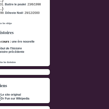
..)
131.
Battre le poulet
23/6/1998
..)
499.
Déteste Noël
29/12/2000
s les strips
istoires
 cours :
une ère nouvelle
but de l'histoire
stoire précédente
tes les histoires
iens