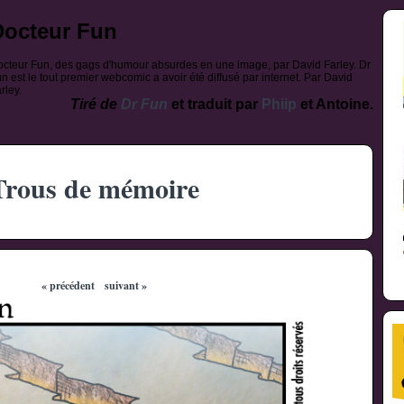
Docteur Fun
cteur Fun, des gags d'humour absurdes en une image, par David Farley. Dr
n est le tout premier webcomic a avoir été diffusé par internet. Par David
rley.
Tiré de
Dr Fun
et traduit par
Phiip
et Antoine.
Trous de mémoire
« précédent
suivant »