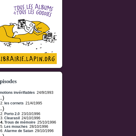
pisodes
notions invérifiables
24/9/1993
..)
82.
les cornets
21/4/1995
..)
62.
Porto 2.0
23/10/1996
63.
Clearasil
24/10/1996
64.
Trous de mémoire
25/10/1996
65.
Les mouches
28/10/1996
66.
Alarme de Satan
29/10/1996