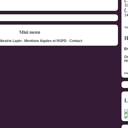
(.
1
(.
1
Tou
Mini menu
H
librairie Lapin
-
Mentions légales et RGPD
-
Contact
En
Dé
Hi
tou
L