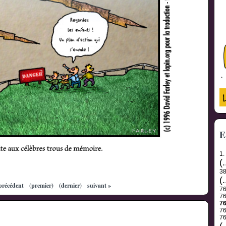
E
1.
(.
3
(.
précédent
(premier)
(dernier)
suivant »
7
7
7
7
7