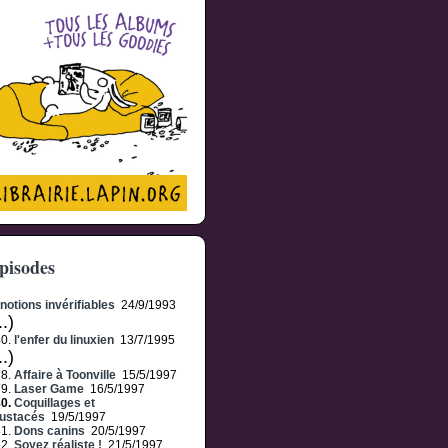
pisodes
notions invérifiables
24/9/1993
..)
40.
l'enfer du linuxien
13/7/1995
..)
78.
Affaire à Toonville
15/5/1997
79.
Laser Game
16/5/1997
80.
Coquillages et
ustacés
19/5/1997
81.
Dons canins
20/5/1997
82.
Soyez réaliste !
21/5/1997