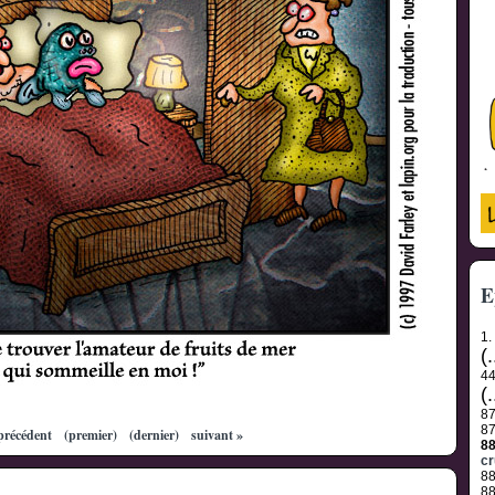
E
1.
(.
4
(.
8
8
précédent
(premier)
(dernier)
suivant »
8
cr
8
8