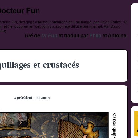
Docteur Fun
cteur Fun, des gags d'humour absurdes en une image, par David Farley. Dr
n est le tout premier webcomic a avoir été diffusé par internet. Par David
rley.
Tiré de
Dr Fun
et traduit par
Phiip
et Antoine.
uillages et crustacés
« précédent
suivant »