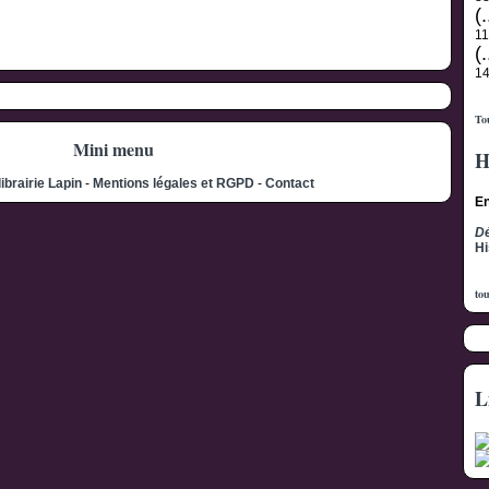
(.
1
(.
1
Tou
Mini menu
H
librairie Lapin
-
Mentions légales et RGPD
-
Contact
En
Dé
Hi
tou
L