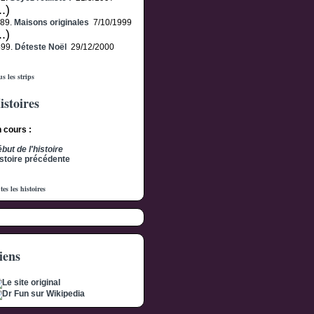
..)
189.
Maisons originales
7/10/1999
..)
499.
Déteste Noël
29/12/2000
s les strips
istoires
 cours :
but de l'histoire
stoire précédente
tes les histoires
iens