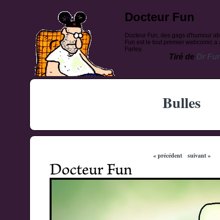
Docteur Fun
Docteur Fun, des gags d'humour ab
Fun est le tout premier webcomic a a
Farley.
Tiré de
Dr Fu
Bulles
« précédent
suivant »