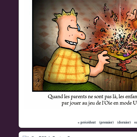
« précédent
(premier)
(dernier)
s