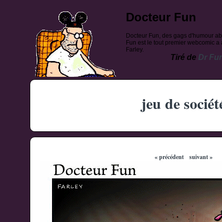
Docteur Fun
Docteur Fun, des gags d'humour ab
Fun est le tout premier webcomic a a
Farley.
Tiré de
Dr Fu
jeu de sociét
« précédent
suivant »