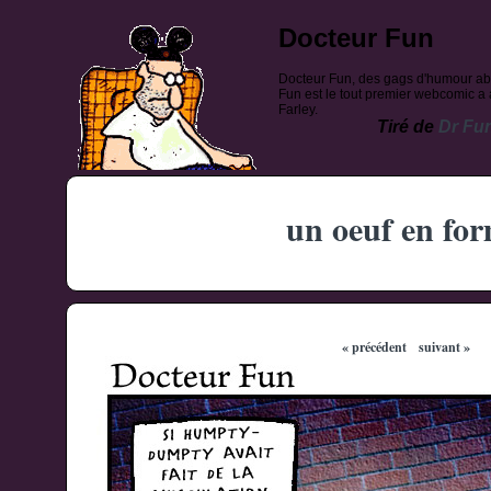
Docteur Fun
Docteur Fun, des gags d'humour ab
Fun est le tout premier webcomic a a
Farley.
Tiré de
Dr Fu
un oeuf en fo
« précédent
suivant »