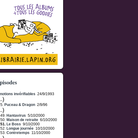
pisodes
notions invérifiables
24/9/1993
..)
25.
Puceau & Dragon
2/9/96
..)
449.
Hantavirus
5/10/2000
450.
Maison de retraite
6/10/2000
451.
Le Boss
9/10/2000
452.
Longue journée
10/10/2000
453.
Contretemps
11/10/2000