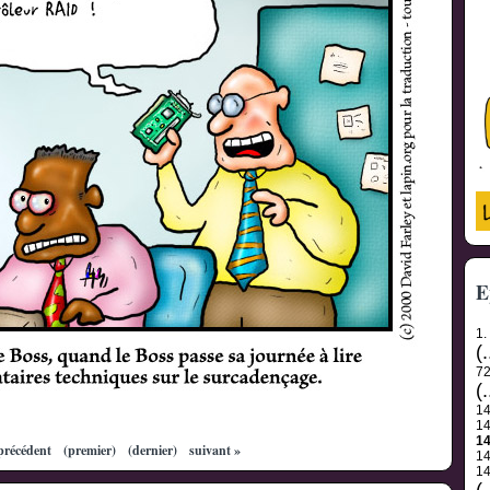
E
1.
(.
7
(.
1
1
1
précédent
(premier)
(dernier)
suivant »
1
1