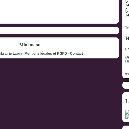
(.
1
(.
1
Tou
H
Mini menu
En
librairie Lapin
-
Mentions légales et RGPD
-
Contact
Dé
Hi
tou
L