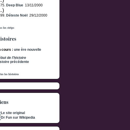
..)
475.
Deep Blue
13/11/2000
..)
499.
Déteste Noël
29/12/2000
s les strips
istoires
 cours :
une ère nouvelle
but de l'histoire
stoire précédente
tes les histoires
iens