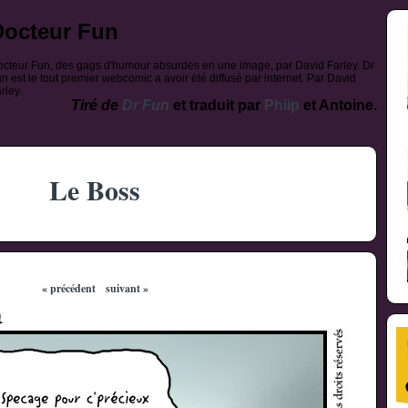
Docteur Fun
cteur Fun, des gags d'humour absurdes en une image, par David Farley. Dr
n est le tout premier webcomic a avoir été diffusé par internet. Par David
rley.
Tiré de
Dr Fun
et traduit par
Phiip
et Antoine.
Le Boss
« précédent
suivant »