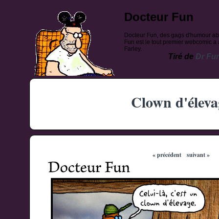
Docteur Fun
Docteur Fun, des gags d'humour ab
Fun est le tout premier webcomic a a
Farley.
Tiré de
Dr Fu
Clown d'éleva
« précédent
suivant »