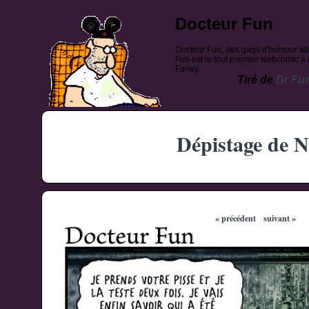
Docteur Fun
Docteur Fun, des gags d'humour ab
Fun est le tout premier webcomic a a
Farley.
Tiré de
Dr Fu
Dépistage de N
« précédent
suivant »