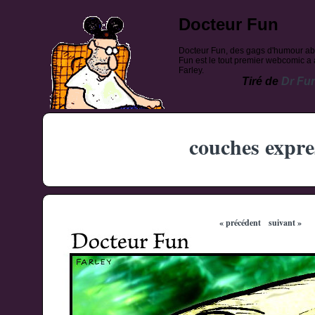
Docteur Fun
Docteur Fun, des gags d'humour ab
Fun est le tout premier webcomic a a
Farley.
Tiré de
Dr Fu
couches expre
« précédent
suivant »